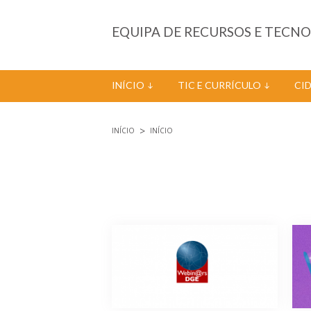
Passar para o conteúdo principal
EQUIPA DE RECURSOS E TECN
INÍCIO
TIC E CURRÍCULO
CI
INÍCIO
INÍCIO
Está aqui
Páginas