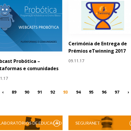
Cerimónia de Entrega de
Prémios eTwinning 2017
09.11.17
cast Probótica –
ataformas e comunidades
11.17
‹
89
90
91
92
93
94
95
96
97
›
LABORATÓRIOS DE EDUCAÇÃO
SEGURANET