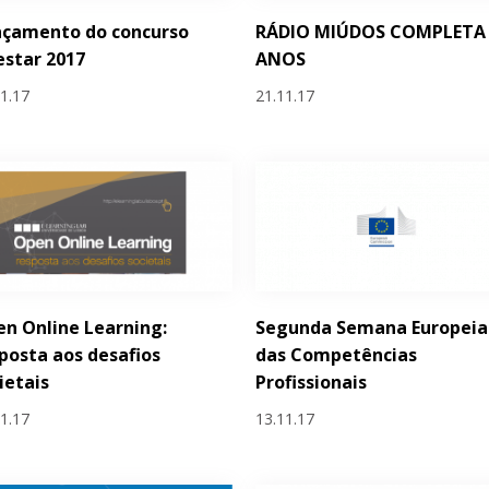
nçamento do concurso
RÁDIO MIÚDOS COMPLETA
estar 2017
ANOS
11.17
21.11.17
n Online Learning:
Segunda Semana Europeia
posta aos desafios
das Competências
ietais
Profissionais
11.17
13.11.17