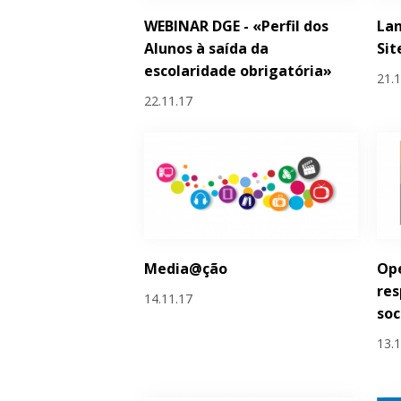
WEBINAR DGE - «Perfil dos
La
Alunos à saída da
Sit
escolaridade obrigatória»
21.
22.11.17
Media@ção
Ope
res
14.11.17
soc
13.