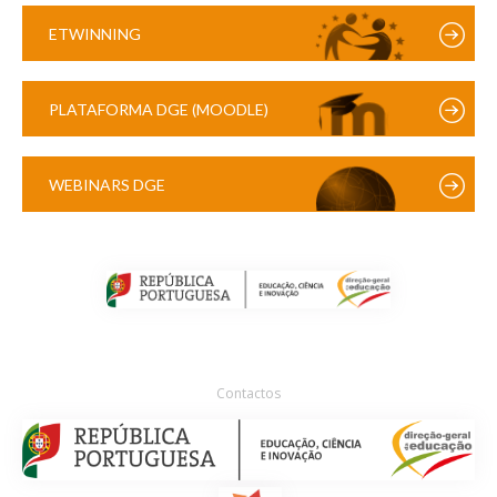
ETWINNING
PLATAFORMA DGE (MOODLE)
WEBINARS DGE
Contactos