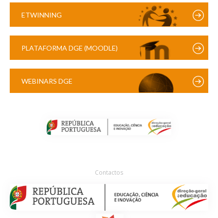
ETWINNING
PLATAFORMA DGE (MOODLE)
WEBINARS DGE
Contactos