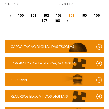
13.03.17
07.03.17
‹
100
101
102
103
104
105
106
107
108
›
CAPACITAÇÃO DIGITAL DAS ESCOLAS
LABORATÓRIOS DE EDUCAÇÃO DIGITAL
SEGURANET
RECURSOS EDUCATIVOS DIGITAIS