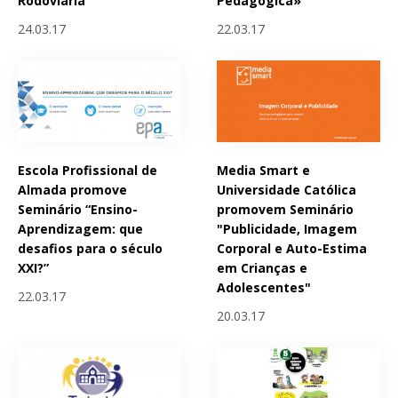
Rodoviária
Pedagógica»
24.03.17
22.03.17
Escola Profissional de
Media Smart e
Almada promove
Universidade Católica
Seminário “Ensino-
promovem Seminário
Aprendizagem: que
"Publicidade, Imagem
desafios para o século
Corporal e Auto-Estima
XXI?”
em Crianças e
Adolescentes"
22.03.17
20.03.17