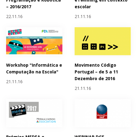
– 2016/2017
escolar
22.11.16
21.11.16
Workshop "Informática e
Movimento Código
Computação na Escola"
Portugal – de 5 a 11
Dezembro de 2016
21.11.16
21.11.16
Prémios MEDEA e
WEBINAR DGE -