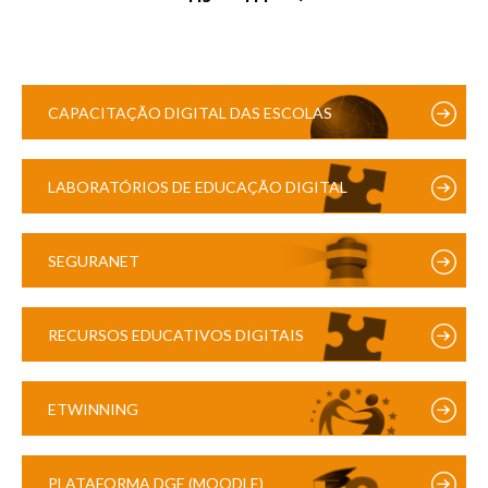
CAPACITAÇÃO DIGITAL DAS ESCOLAS
LABORATÓRIOS DE EDUCAÇÃO DIGITAL
SEGURANET
RECURSOS EDUCATIVOS DIGITAIS
ETWINNING
PLATAFORMA DGE (MOODLE)