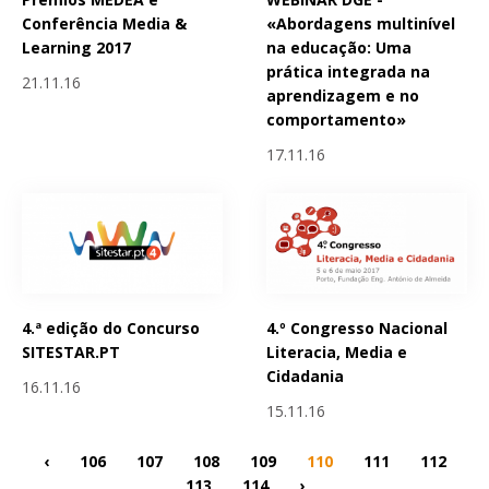
Conferência Media &
«Abordagens multinível
Learning 2017
na educação: Uma
prática integrada na
21.11.16
aprendizagem e no
comportamento»
17.11.16
4.ª edição do Concurso
4.º Congresso Nacional
SITESTAR.PT
Literacia, Media e
Cidadania
16.11.16
15.11.16
‹
106
107
108
109
110
111
112
113
114
›