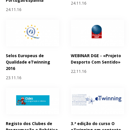
Portugal/Espanha
24.11.16
24.11.16
Selos Europeus de
WEBINAR DGE - «Projeto
Qualidade eTwinning
Desporto Com Sentido»
2016
22.11.16
23.11.16
Registo dos Clubes de
3.ª edição do curso O
Programação e Robótica
eTwinning em contexto