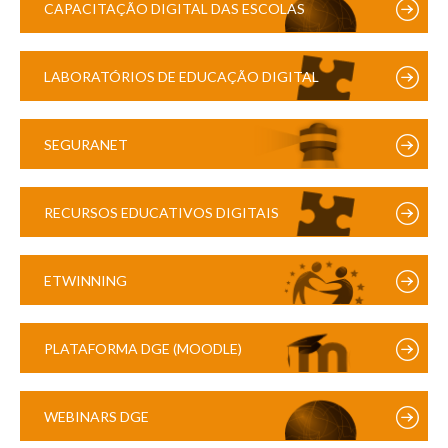
CAPACITAÇÃO DIGITAL DAS ESCOLAS
LABORATÓRIOS DE EDUCAÇÃO DIGITAL
SEGURANET
RECURSOS EDUCATIVOS DIGITAIS
ETWINNING
PLATAFORMA DGE (MOODLE)
WEBINARS DGE