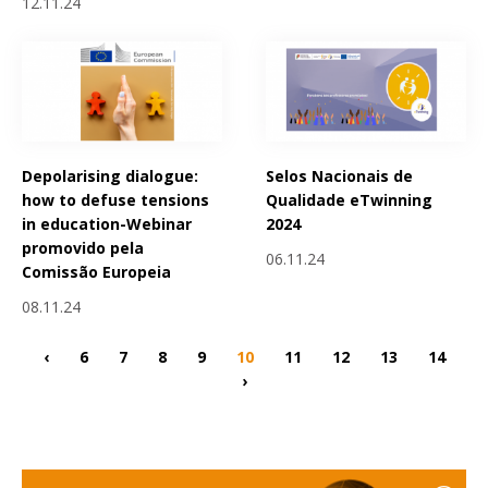
12.11.24
Depolarising dialogue:
Selos Nacionais de
how to defuse tensions
Qualidade eTwinning
in education-Webinar
2024
promovido pela
06.11.24
Comissão Europeia
08.11.24
‹
6
7
8
9
10
11
12
13
14
›