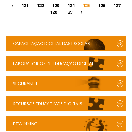
‹
121
122
123
124
125
126
127
128
129
›
CAPACITAÇÃO DIGITAL DAS ESCOLAS
LABORATÓRIOS DE EDUCAÇÃO DIGITAL
SEGURANET
RECURSOS EDUCATIVOS DIGITAIS
ETWINNING