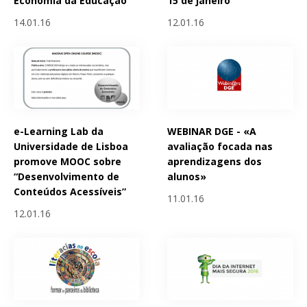
Economia da Educação
15 de janeiro
14.01.16
12.01.16
e-Learning Lab da
WEBINAR DGE - «A
Universidade de Lisboa
avaliação focada nas
promove MOOC sobre
aprendizagens dos
“Desenvolvimento de
alunos»
Conteúdos Acessíveis”
11.01.16
12.01.16