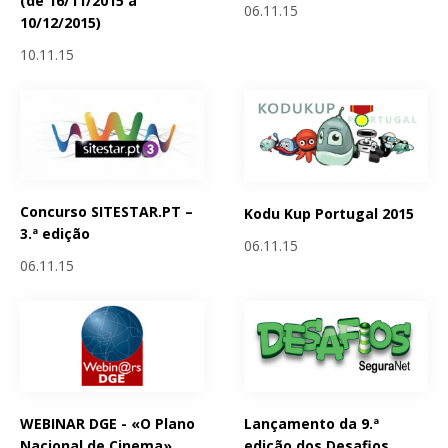
(de 16/11/2015 a
06.11.15
10/12/2015)
10.11.15
Concurso SITESTAR.PT –
Kodu Kup Portugal 2015
3.ª edição
06.11.15
06.11.15
WEBINAR DGE - «O Plano
Lançamento da 9.ª
Nacional de Cinema»
edição dos Desafios