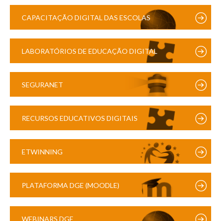
CAPACITAÇÃO DIGITAL DAS ESCOLAS
LABORATÓRIOS DE EDUCAÇÃO DIGITAL
SEGURANET
RECURSOS EDUCATIVOS DIGITAIS
ETWINNING
PLATAFORMA DGE (MOODLE)
WEBINARS DGE