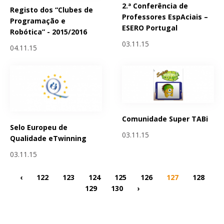
2.ª Conferência de
Registo dos “Clubes de
Professores EspAciais –
Programação e
ESERO Portugal
Robótica” - 2015/2016
03.11.15
04.11.15
Comunidade Super TABi
Selo Europeu de
03.11.15
Qualidade eTwinning
03.11.15
‹
122
123
124
125
126
127
128
129
130
›