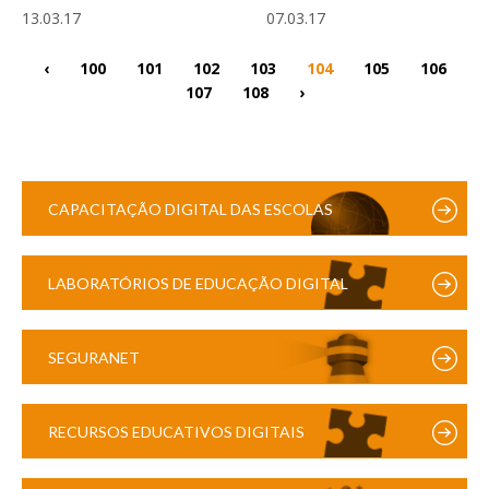
13.03.17
07.03.17
‹
100
101
102
103
104
105
106
107
108
›
CAPACITAÇÃO DIGITAL DAS ESCOLAS
LABORATÓRIOS DE EDUCAÇÃO DIGITAL
SEGURANET
RECURSOS EDUCATIVOS DIGITAIS