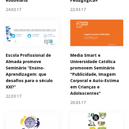
Rodoviária
Pedagógica»
24.03.17
22.03.17
Escola Profissional de
Media Smart e
Almada promove
Universidade Católica
Seminário “Ensino-
promovem Seminário
Aprendizagem: que
"Publicidade, Imagem
desafios para o século
Corporal e Auto-Estima
XXI?”
em Crianças e
Adolescentes"
22.03.17
20.03.17