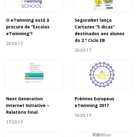
O eTwinning está à
SeguraNet lança
procura de “Escolas
Cartazes ”5 dicas”
eTwinning”!
destinados aos alunos
do 2.º Ciclo EB
20.03.17
20.03.17
Next Generation
Prémios Europeus
Internet Initiative –
eTwinning 2017
Relatório Final
16.03.17
17.03.17