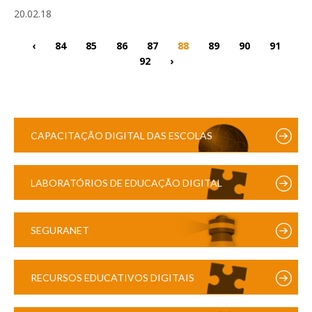
20.02.18
‹
84
85
86
87
88
89
90
91
92
›
CAPACITAÇÃO DIGITAL DAS ESCOLAS
LABORATÓRIOS DE EDUCAÇÃO DIGITAL
SEGURANET
RECURSOS EDUCATIVOS DIGITAIS