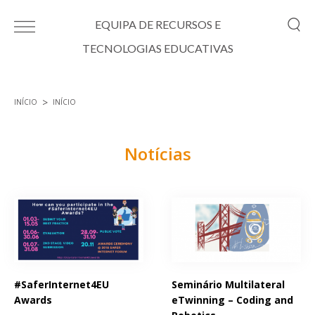
Passar para o conteúdo principal
EQUIPA DE RECURSOS E
TECNOLOGIAS EDUCATIVAS
INÍCIO
INÍCIO
Está aqui
Notícias
Páginas
#SaferInternet4EU
Seminário Multilateral
Awards
eTwinning – Coding and