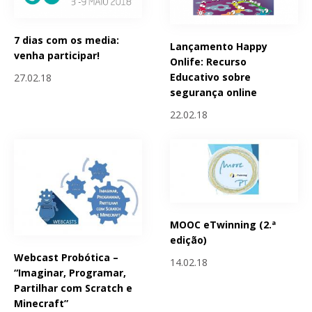
7 dias com os media:
Lançamento Happy
venha participar!
Onlife: Recurso
Educativo sobre
27.02.18
segurança online
22.02.18
MOOC eTwinning (2.ª
edição)
Webcast Probótica –
14.02.18
“Imaginar, Programar,
Partilhar com Scratch e
Minecraft”