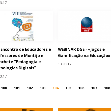
03.17
I Encontro de Educadores e
WEBINAR DGE - «Jogos e
fessores de Montijo e
Gamificação na Educação»
ochete “Pedagogia e
13.03.17
nologias Digitais”
03.17
100
101
102
103
104
105
106
107
108