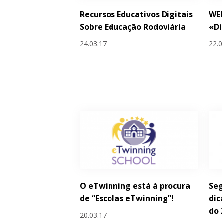
Recursos Educativos Digitais
WE
Sobre Educação Rodoviária
«Di
24.03.17
22.
O eTwinning está à procura
Seg
de “Escolas eTwinning”!
dic
do 
20.03.17