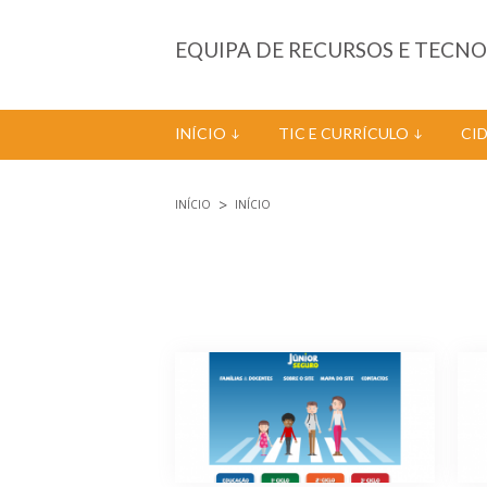
Passar para o conteúdo principal
EQUIPA DE RECURSOS E TECN
INÍCIO
TIC E CURRÍCULO
CI
INÍCIO
INÍCIO
Está aqui
Páginas