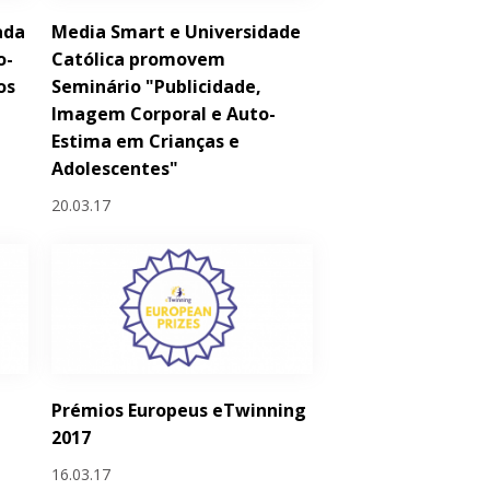
ada
Media Smart e Universidade
o-
Católica promovem
os
Seminário "Publicidade,
Imagem Corporal e Auto-
Estima em Crianças e
Adolescentes"
20.03.17
Prémios Europeus eTwinning
2017
16.03.17