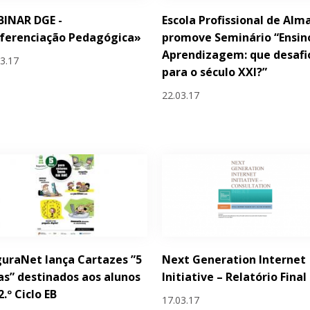
BINAR DGE -
Escola Profissional de Alm
ferenciação Pedagógica»
promove Seminário “Ensin
Aprendizagem: que desafi
03.17
para o século XXI?”
22.03.17
uraNet lança Cartazes ”5
Next Generation Internet
as” destinados aos alunos
Initiative – Relatório Final
2.º Ciclo EB
17.03.17