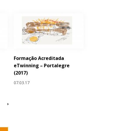
Formação Acreditada
eTwinning – Portalegre
(2017)
07.03.17
›