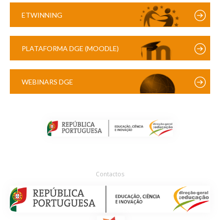
ETWINNING
PLATAFORMA DGE (MOODLE)
WEBINARS DGE
Contactos