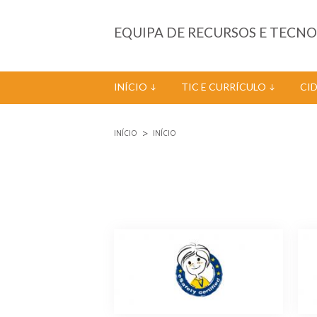
Passar para o conteúdo principal
EQUIPA DE RECURSOS E TECN
INÍCIO
TIC E CURRÍCULO
CI
INÍCIO
INÍCIO
Está aqui
Páginas