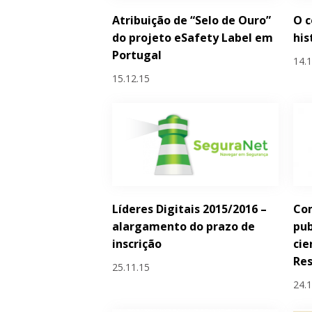
Atribuição de “Selo de Ouro”
O 
do projeto eSafety Label em
his
Portugal
14.
15.12.15
Líderes Digitais 2015/2016 –
Com
alargamento do prazo de
pub
inscrição
cie
Re
25.11.15
24.