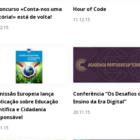
concurso «Conta-nos uma
Hour of Code
tória!» está de volta!
11.12.15
12.15
issão Europeia lança
Conferência “Os Desafios 
licação sobre Educação
Ensino da Era Digital”
ntífica e Cidadania
20.11.15
sponsável
11.15