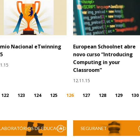
émio Nacional eTwinning
European Schoolnet abre
15
novo curso “Introducing
Computing in your
11.15
Classroom”
12.11.15
122
123
124
125
126
127
128
129
130
LABORATÓRIOS DE EDUCAÇÃO
SEGURANET