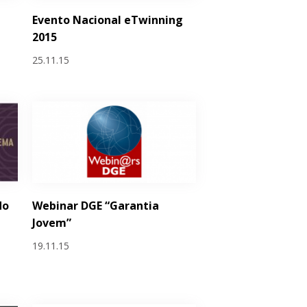
Evento Nacional eTwinning
2015
25.11.15
do
Webinar DGE “Garantia
Jovem”
19.11.15