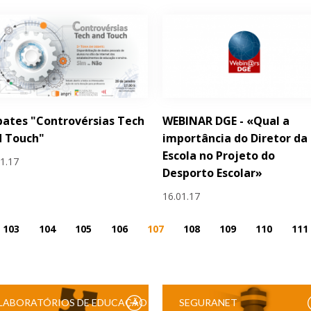
ates "Controvérsias Tech
WEBINAR DGE - «Qual a
d Touch"
importância do Diretor da
Escola no Projeto do
01.17
Desporto Escolar»
16.01.17
103
104
105
106
107
108
109
110
111
LABORATÓRIOS DE EDUCAÇÃO
SEGURANET