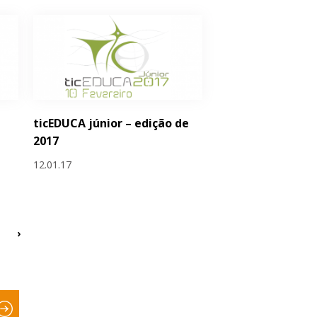
ticEDUCA júnior – edição de
2017
12.01.17
›