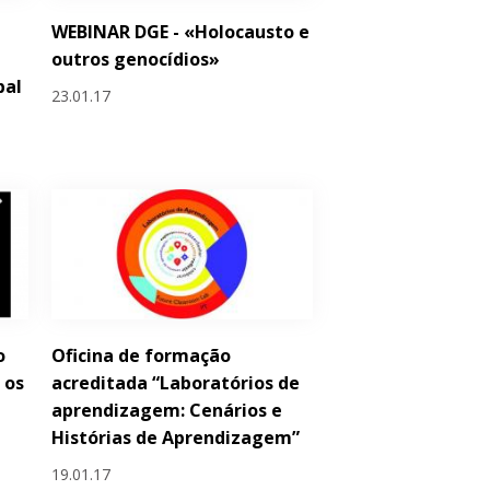
WEBINAR DGE - «Holocausto e
outros genocídios»
bal
23.01.17
o
Oficina de formação
 os
acreditada “Laboratórios de
aprendizagem: Cenários e
Histórias de Aprendizagem”
19.01.17