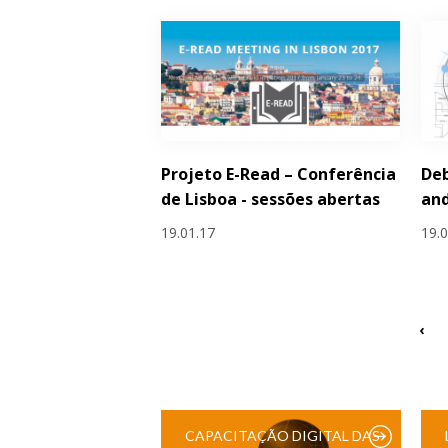
Projeto E-Read – Conferência
Deb
de Lisboa - sessões abertas
an
19.01.17
19.
‹
CAPACITAÇÃO DIGITAL DAS