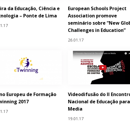
eira da Educação, Ciência e
European Schools Project
nologia – Ponte de Lima
Association promove
seminário sobre “New Glo
01.17
Challenges in Education”
26.01.17
no Europeu de Formação
Videodifusão do II Encontr
winning 2017
Nacional de Educação para
Media
01.17
19.01.17