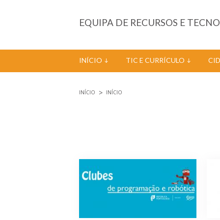
Passar para o conteúdo principal
EQUIPA DE RECURSOS E TECN
INÍCIO
TIC E CURRÍCULO
CI
INÍCIO
INÍCIO
Está aqui
Páginas