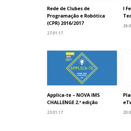
Rede de Clubes de
I F
Programação e Robótica
Tec
(CPR) 2016/2017
26.
27.01.17
Applica-te – NOVA IMS
Pla
CHALLENGE 2.ª edição
eT
23.01.17
20.