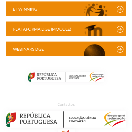
ETWINNING
PLATAFORMA DGE (MOODLE)
WEBINARS DGE
Contactos