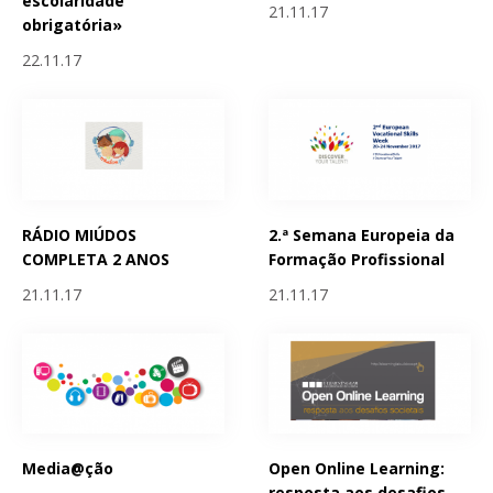
escolaridade
21.11.17
obrigatória»
22.11.17
RÁDIO MIÚDOS
2.ª Semana Europeia da
COMPLETA 2 ANOS
Formação Profissional
21.11.17
21.11.17
Media@ção
Open Online Learning:
resposta aos desafios