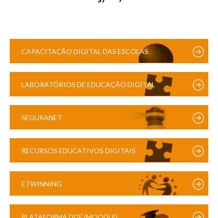
CAPACITAÇÃO DIGITAL DAS ESCOLAS
LABORATÓRIOS DE EDUCAÇÃO DIGITAL
SEGURANET
RECURSOS EDUCATIVOS DIGITAIS
ETWINNING
PLATAFORMA DGE (MOODLE)