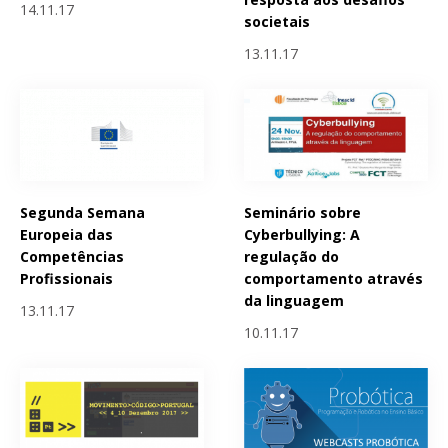
14.11.17
societais
13.11.17
Segunda Semana
Seminário sobre
Europeia das
Cyberbullying: A
Competências
regulação do
Profissionais
comportamento através
da linguagem
13.11.17
10.11.17