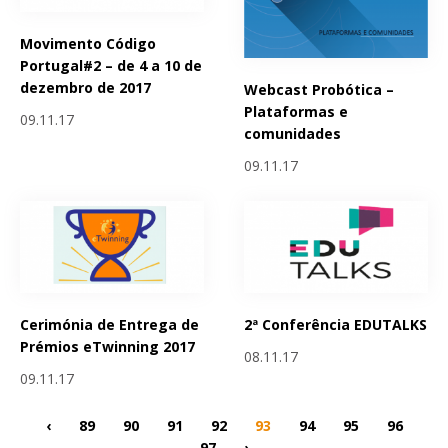
Movimento Código
Portugal#2 – de 4 a 10 de
dezembro de 2017
Webcast Probótica –
Plataformas e
09.11.17
comunidades
09.11.17
Cerimónia de Entrega de
2ª Conferência EDUTALKS
Prémios eTwinning 2017
08.11.17
09.11.17
‹
89
90
91
92
93
94
95
96
97
›