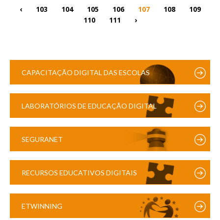
‹
103
104
105
106
107
108
109
110
111
›
CAPACITAÇÃO DIGITAL DAS ESCOLAS
LABORATÓRIOS DE EDUCAÇÃO DIGITAL
SEGURANET
RECURSOS EDUCATIVOS DIGITAIS
ETWINNING