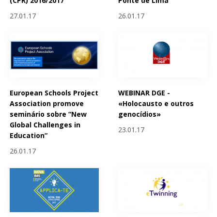
(CPR) 2016/2017
Ponte de Lima
27.01.17
26.01.17
European Schools Project
WEBINAR DGE -
Association promove
«Holocausto e outros
seminário sobre “New
genocídios»
Global Challenges in
23.01.17
Education”
26.01.17