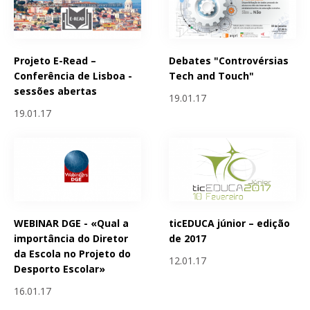
Projeto E-Read –
Debates "Controvérsias
Conferência de Lisboa -
Tech and Touch"
sessões abertas
19.01.17
19.01.17
WEBINAR DGE - «Qual a
ticEDUCA júnior – edição
importância do Diretor
de 2017
da Escola no Projeto do
12.01.17
Desporto Escolar»
16.01.17