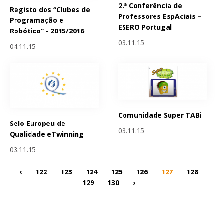
2.ª Conferência de
Registo dos “Clubes de
Professores EspAciais –
Programação e
ESERO Portugal
Robótica” - 2015/2016
03.11.15
04.11.15
Comunidade Super TABi
Selo Europeu de
03.11.15
Qualidade eTwinning
03.11.15
‹
122
123
124
125
126
127
128
129
130
›