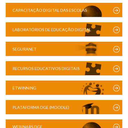
CAPACITAÇÃO DIGITAL DAS ESCOLAS
LABORATÓRIOS DE EDUCAÇÃO DIGITAL
SEGURANET
RECURSOS EDUCATIVOS DIGITAIS
ETWINNING
PLATAFORMA DGE (MOODLE)
WEBINARS DGE