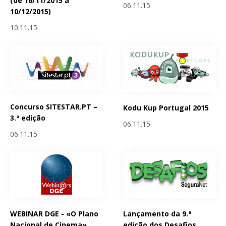
(de 16/11/2015 a
06.11.15
10/12/2015)
10.11.15
Concurso SITESTAR.PT –
Kodu Kup Portugal 2015
3.ª edição
06.11.15
06.11.15
WEBINAR DGE - «O Plano
Lançamento da 9.ª
Nacional de Cinema»
edição dos Desafios