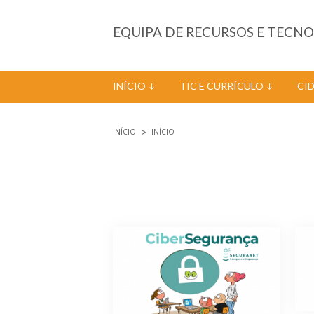
Passar para o conteúdo principal
EQUIPA DE RECURSOS E TECN
INÍCIO
TIC E CURRÍCULO
CI
INÍCIO
INÍCIO
Está aqui
Páginas