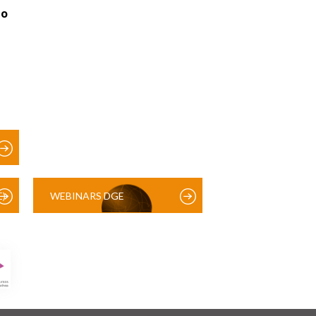
ão
)
WEBINARS DGE