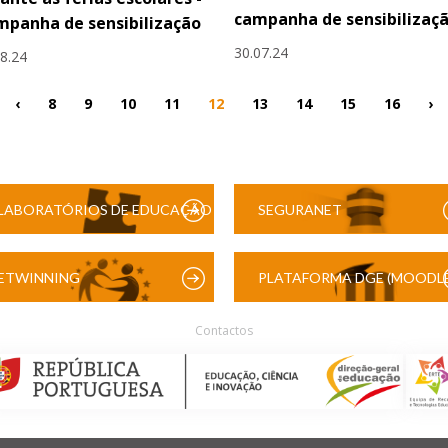
campanha de sensibilizaç
panha de sensibilização
30.07.24
08.24
‹
8
9
10
11
12
13
14
15
16
›
LABORATÓRIOS DE EDUCAÇÃO
SEGURANET
DIGITAL
ETWINNING
PLATAFORMA DGE (MOODLE
Contactos