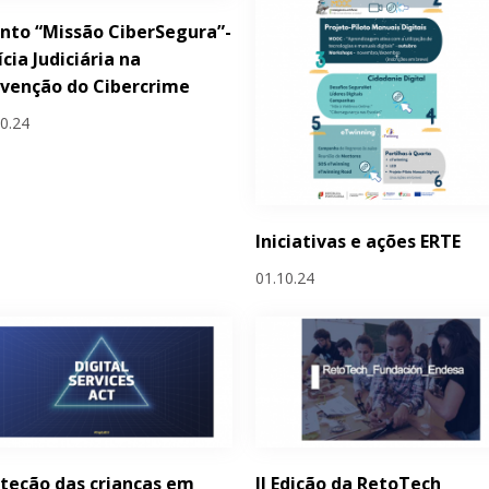
nto “Missão CiberSegura”-
ícia Judiciária na
venção do Cibercrime
10.24
Iniciativas e ações ERTE
01.10.24
teção das crianças em
II Edição da RetoTech