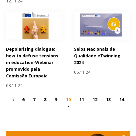
12.11.24
Depolarising dialogue:
Selos Nacionais de
how to defuse tensions
Qualidade eTwinning
in education-Webinar
2024
promovido pela
06.11.24
Comissão Europeia
08.11.24
‹
6
7
8
9
10
11
12
13
14
›