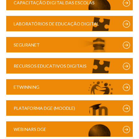
CAPACITAÇÃO DIGITAL DAS ESCOLAS
LABORATÓRIOS DE EDUCAÇÃO DIGITAL
SEGURANET
RECURSOS EDUCATIVOS DIGITAIS
ETWINNING
PLATAFORMA DGE (MOODLE)
WEBINARS DGE