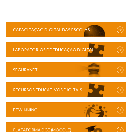
CAPACITAÇÃO DIGITAL DAS ESCOLAS
LABORATÓRIOS DE EDUCAÇÃO DIGITAL
SEGURANET
RECURSOS EDUCATIVOS DIGITAIS
ETWINNING
PLATAFORMA DGE (MOODLE)