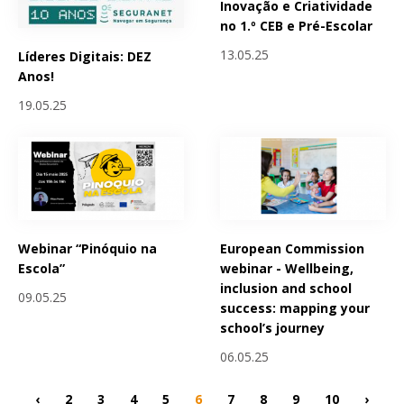
Inovação e Criatividade
no 1.º CEB e Pré-Escolar
13.05.25
Líderes Digitais: DEZ
Anos!
19.05.25
Webinar “Pinóquio na
European Commission
Escola”
webinar - Wellbeing,
inclusion and school
09.05.25
success: mapping your
school’s journey
06.05.25
‹
2
3
4
5
6
7
8
9
10
›