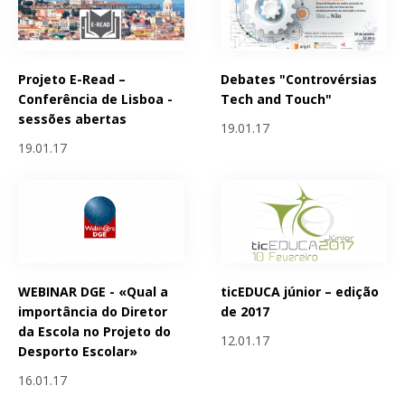
Projeto E-Read –
Debates "Controvérsias
Conferência de Lisboa -
Tech and Touch"
sessões abertas
19.01.17
19.01.17
WEBINAR DGE - «Qual a
ticEDUCA júnior – edição
importância do Diretor
de 2017
da Escola no Projeto do
12.01.17
Desporto Escolar»
16.01.17