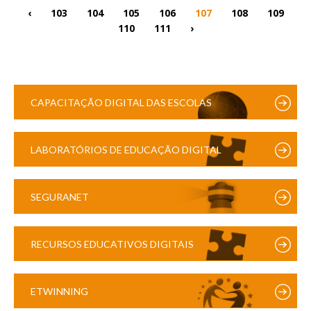
‹
103
104
105
106
107
108
109
110
111
›
CAPACITAÇÃO DIGITAL DAS ESCOLAS
LABORATÓRIOS DE EDUCAÇÃO DIGITAL
SEGURANET
RECURSOS EDUCATIVOS DIGITAIS
ETWINNING