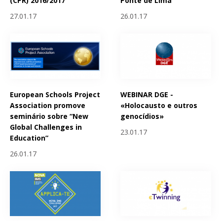
(CPR) 2016/2017
Ponte de Lima
27.01.17
26.01.17
European Schools Project
WEBINAR DGE -
Association promove
«Holocausto e outros
seminário sobre “New
genocídios»
Global Challenges in
23.01.17
Education”
26.01.17