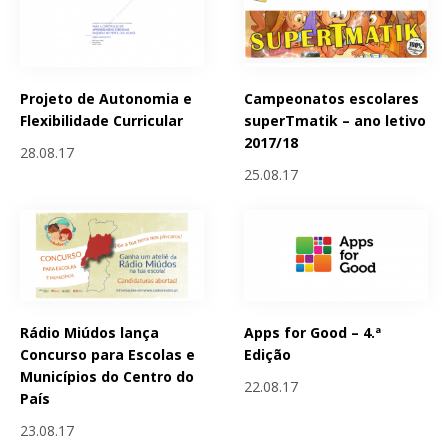
Projeto de Autonomia e
Campeonatos escolares
Flexibilidade Curricular
superTmatik – ano letivo
2017/18
28.08.17
25.08.17
Rádio Miúdos lança
Apps for Good – 4.ª
Concurso para Escolas e
Edição
Municípios do Centro do
22.08.17
País
23.08.17