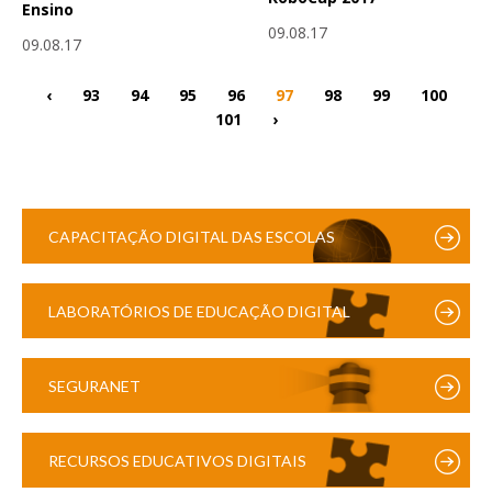
Ensino
09.08.17
09.08.17
‹
93
94
95
96
97
98
99
100
101
›
CAPACITAÇÃO DIGITAL DAS ESCOLAS
LABORATÓRIOS DE EDUCAÇÃO DIGITAL
SEGURANET
RECURSOS EDUCATIVOS DIGITAIS