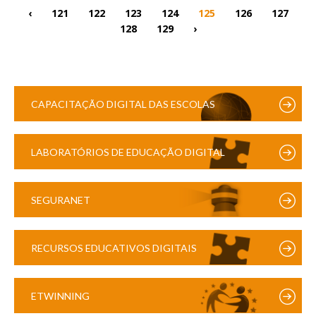
‹
121
122
123
124
125
126
127
128
129
›
CAPACITAÇÃO DIGITAL DAS ESCOLAS
LABORATÓRIOS DE EDUCAÇÃO DIGITAL
SEGURANET
RECURSOS EDUCATIVOS DIGITAIS
ETWINNING