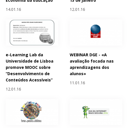
Economia da Educação
15 de janeiro
14.01.16
12.01.16
e-Learning Lab da
WEBINAR DGE - «A
Universidade de Lisboa
avaliação focada nas
promove MOOC sobre
aprendizagens dos
“Desenvolvimento de
alunos»
Conteúdos Acessíveis”
11.01.16
12.01.16