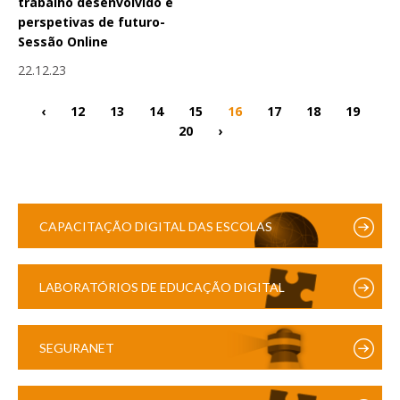
trabalho desenvolvido e
perspetivas de futuro-
Sessão Online
22.12.23
‹
12
13
14
15
16
17
18
19
20
›
CAPACITAÇÃO DIGITAL DAS ESCOLAS
LABORATÓRIOS DE EDUCAÇÃO DIGITAL
SEGURANET