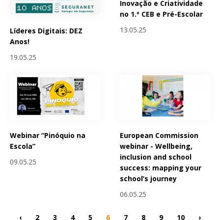
Inovação e Criatividade
no 1.º CEB e Pré-Escolar
13.05.25
Líderes Digitais: DEZ
Anos!
19.05.25
Webinar “Pinóquio na
European Commission
Escola”
webinar - Wellbeing,
inclusion and school
09.05.25
success: mapping your
school’s journey
06.05.25
‹
2
3
4
5
6
7
8
9
10
›