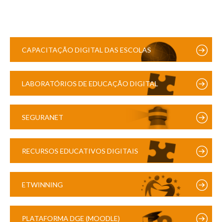
CAPACITAÇÃO DIGITAL DAS ESCOLAS
LABORATÓRIOS DE EDUCAÇÃO DIGITAL
SEGURANET
RECURSOS EDUCATIVOS DIGITAIS
ETWINNING
PLATAFORMA DGE (MOODLE)