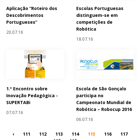
Aplicação “Roteiro dos
Escolas Portuguesas
Descobrimentos
distinguem-se em
Portugueses”
competições de
Robótica
20.07.16
18.07.16
1.º Encontro sobre
Escola de São Gonçalo
Inovação Pedagógica -
participa no
SUPERTABi
Campeonato Mundial de
Robótica – Robocup 2016
07.07.16
06.07.16
‹
111
112
113
114
115
116
117