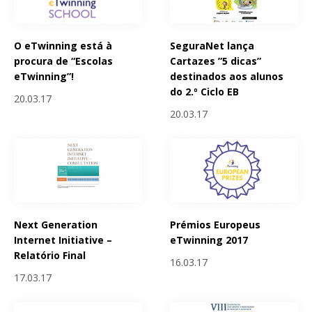
O eTwinning está à
SeguraNet lança
procura de “Escolas
Cartazes ”5 dicas”
eTwinning”!
destinados aos alunos
do 2.º Ciclo EB
20.03.17
20.03.17
Next Generation
Prémios Europeus
Internet Initiative –
eTwinning 2017
Relatório Final
16.03.17
17.03.17