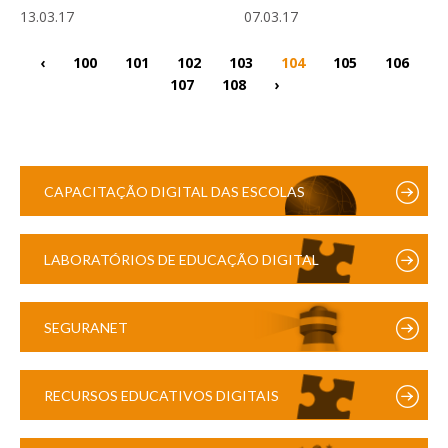
13.03.17
07.03.17
‹
100
101
102
103
104
105
106
107
108
›
CAPACITAÇÃO DIGITAL DAS ESCOLAS
LABORATÓRIOS DE EDUCAÇÃO DIGITAL
SEGURANET
RECURSOS EDUCATIVOS DIGITAIS