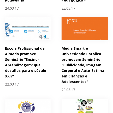
Rodoviária
Pedagógica»
24.03.17
22.03.17
Escola Profissional de
Media Smart e
Almada promove
Universidade Católica
Seminário “Ensino-
promovem Seminário
Aprendizagem: que
"Publicidade, Imagem
desafios para o século
Corporal e Auto-Estima
XXI?”
em Crianças e
Adolescentes"
22.03.17
20.03.17