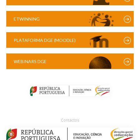
ETWINNING
PLATAFORMA DGE (MOODLE)
WEBINARS DGE
Contactos