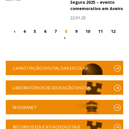
Segura 2025 – evento
comemorativo em Aveiro
22.01.25
‹
4
5
6
7
8
9
10
11
12
›
CAPACITAÇÃO DIGITAL DAS ESCOLAS
LABORATÓRIOS DE EDUCAÇÃO DIGITAL
SEGURANET
RECURSOS EDUCATIVOS DIGITAIS