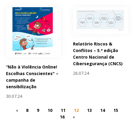
Relatório Riscos &
Conflitos – 5.ª edição
Centro Nacional de
Cibersegurança (CNCS)
“Não à Violência Online!
26.07.24
Escolhas Conscientes" –
campanha de
sensibilização
30.07.24
‹
8
9
10
11
12
13
14
15
16
›