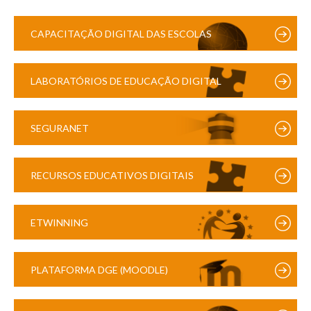
CAPACITAÇÃO DIGITAL DAS ESCOLAS
LABORATÓRIOS DE EDUCAÇÃO DIGITAL
SEGURANET
RECURSOS EDUCATIVOS DIGITAIS
ETWINNING
PLATAFORMA DGE (MOODLE)