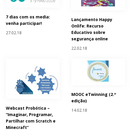
7 dias com os media:
Lançamento Happy
venha participar!
Onlife: Recurso
Educativo sobre
27.02.18
segurança online
22.02.18
MOOC eTwinning (2.ª
edição)
Webcast Probótica –
14.02.18
“Imaginar, Programar,
Partilhar com Scratch e
Minecraft”