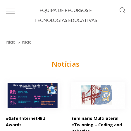
Passar para o conteúdo principal
EQUIPA DE RECURSOS E
TECNOLOGIAS EDUCATIVAS
INÍCIO
INÍCIO
Está aqui
Notícias
Páginas
#SaferInternet4EU
Seminário Multilateral
Awards
eTwinning – Coding and