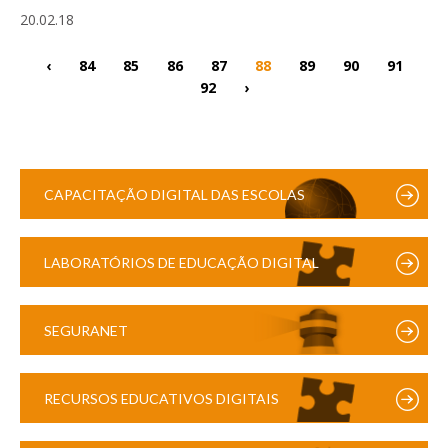
20.02.18
‹
84
85
86
87
88
89
90
91
92
›
CAPACITAÇÃO DIGITAL DAS ESCOLAS
LABORATÓRIOS DE EDUCAÇÃO DIGITAL
SEGURANET
RECURSOS EDUCATIVOS DIGITAIS