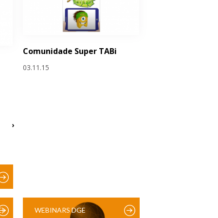
Comunidade Super TABi
e
03.11.15
›
)
WEBINARS DGE