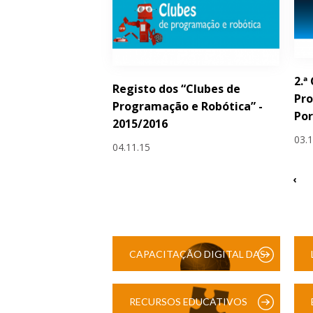
2.ª
Registo dos “Clubes de
Pro
Programação e Robótica” -
Por
2015/2016
03.
04.11.15
‹
CAPACITAÇÃO DIGITAL DAS
ESCOLAS
RECURSOS EDUCATIVOS