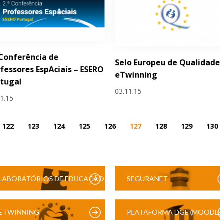
 Conferência de
Selo Europeu de Qualidad
fessores EspAciais – ESERO
eTwinning
tugal
03.11.15
11.15
122
123
124
125
126
127
128
129
130
LABORATÓRIOS DE EDUCAÇÃO
SEGURANET
DIGITAL
ETWINNING
PLATAFORMA DGE (MOODLE