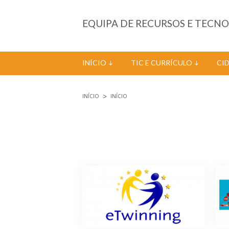
Passar para o conteúdo principal
EQUIPA DE RECURSOS E TECN
INÍCIO
TIC E CURRÍCULO
CI
INÍCIO
INÍCIO
Está aqui
Páginas