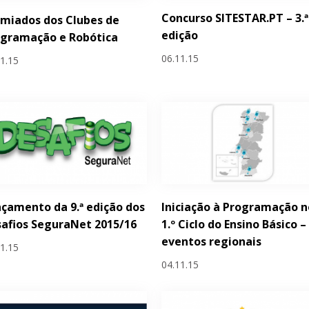
Concurso SITESTAR.PT – 3.ª
miados dos Clubes de
edição
ogramação e Robótica
06.11.15
11.15
çamento da 9.ª edição dos
Iniciação à Programação n
afios SeguraNet 2015/16
1.º Ciclo do Ensino Básico –
eventos regionais
11.15
04.11.15