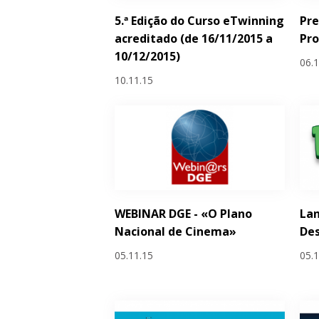
5.ª Edição do Curso eTwinning
Pre
acreditado (de 16/11/2015 a
Pr
10/12/2015)
06.
10.11.15
WEBINAR DGE - «O Plano
Lan
Nacional de Cinema»
Des
05.11.15
05.