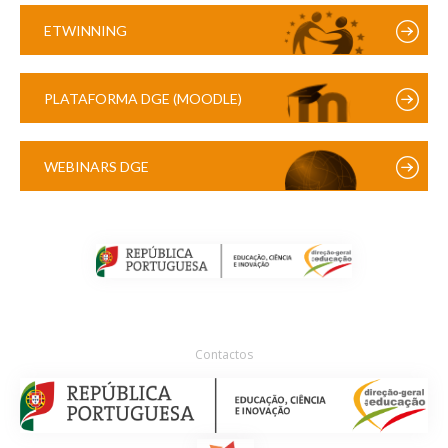
ETWINNING
PLATAFORMA DGE (MOODLE)
WEBINARS DGE
Contactos