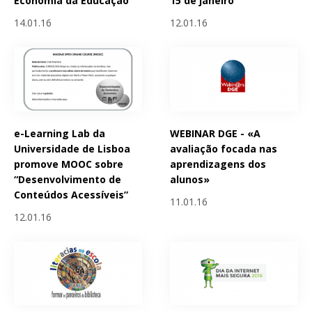
Economia da Educação
15 de janeiro
14.01.16
12.01.16
e-Learning Lab da
WEBINAR DGE - «A
Universidade de Lisboa
avaliação focada nas
promove MOOC sobre
aprendizagens dos
“Desenvolvimento de
alunos»
Conteúdos Acessíveis”
11.01.16
12.01.16