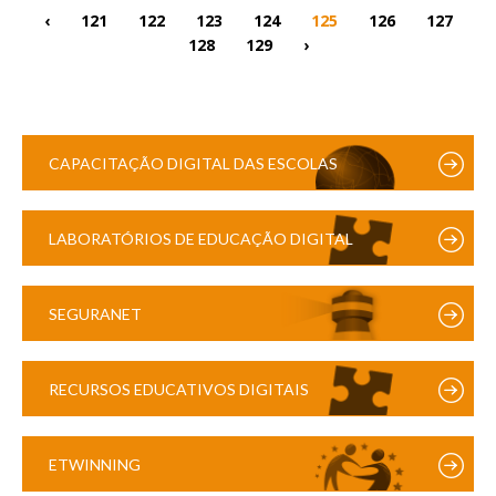
‹
121
122
123
124
125
126
127
128
129
›
CAPACITAÇÃO DIGITAL DAS ESCOLAS
LABORATÓRIOS DE EDUCAÇÃO DIGITAL
SEGURANET
RECURSOS EDUCATIVOS DIGITAIS
ETWINNING