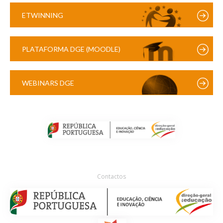
ETWINNING
PLATAFORMA DGE (MOODLE)
WEBINARS DGE
Contactos