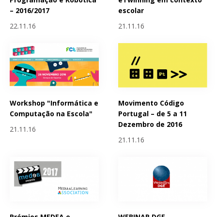
– 2016/2017
escolar
22.11.16
21.11.16
Workshop "Informática e
Movimento Código
Computação na Escola"
Portugal – de 5 a 11
Dezembro de 2016
21.11.16
21.11.16
Prémios MEDEA e
WEBINAR DGE -