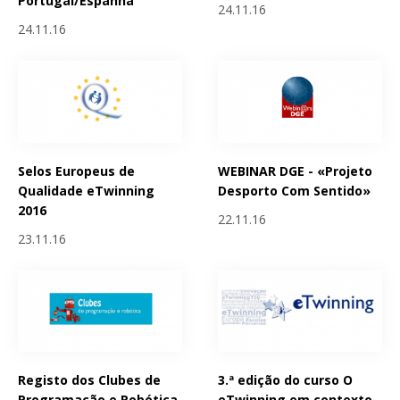
Portugal/Espanha
24.11.16
24.11.16
Selos Europeus de
WEBINAR DGE - «Projeto
Qualidade eTwinning
Desporto Com Sentido»
2016
22.11.16
23.11.16
Registo dos Clubes de
3.ª edição do curso O
Programação e Robótica
eTwinning em contexto