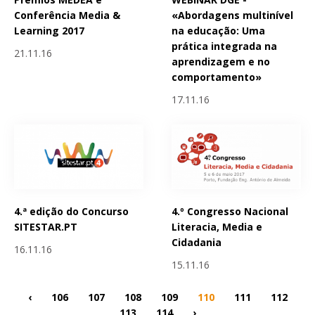
Conferência Media &
«Abordagens multinível
Learning 2017
na educação: Uma
prática integrada na
21.11.16
aprendizagem e no
comportamento»
17.11.16
4.ª edição do Concurso
4.º Congresso Nacional
SITESTAR.PT
Literacia, Media e
Cidadania
16.11.16
15.11.16
‹
106
107
108
109
110
111
112
113
114
›