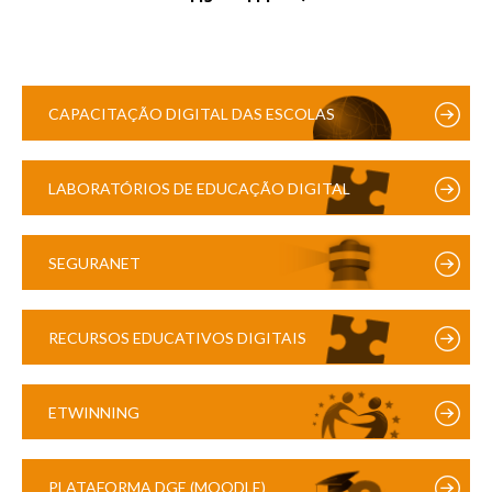
CAPACITAÇÃO DIGITAL DAS ESCOLAS
LABORATÓRIOS DE EDUCAÇÃO DIGITAL
SEGURANET
RECURSOS EDUCATIVOS DIGITAIS
ETWINNING
PLATAFORMA DGE (MOODLE)