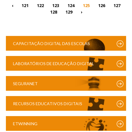
‹
121
122
123
124
125
126
127
128
129
›
CAPACITAÇÃO DIGITAL DAS ESCOLAS
LABORATÓRIOS DE EDUCAÇÃO DIGITAL
SEGURANET
RECURSOS EDUCATIVOS DIGITAIS
ETWINNING