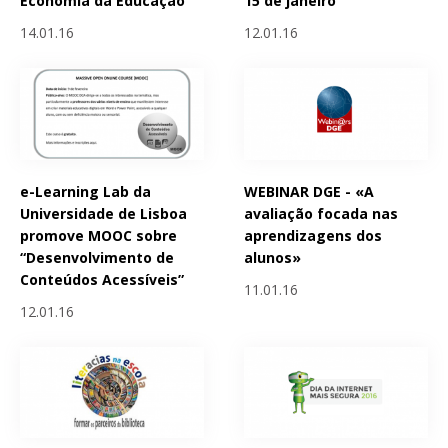
Economia da Educação
15 de janeiro
14.01.16
12.01.16
e-Learning Lab da
WEBINAR DGE - «A
Universidade de Lisboa
avaliação focada nas
promove MOOC sobre
aprendizagens dos
“Desenvolvimento de
alunos»
Conteúdos Acessíveis”
11.01.16
12.01.16