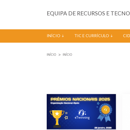
Passar para o conteúdo principal
EQUIPA DE RECURSOS E TECN
INÍCIO
TIC E CURRÍCULO
CI
INÍCIO
INÍCIO
Está aqui
Páginas