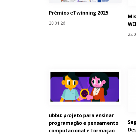
Prémios eTwinning 2025
Mis
28.01.26
WE
22.
ubbu: projeto para ensinar
Seg
programação e pensamento
De
computacional e formação