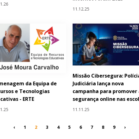
01.26
11.12.25
Missão Cibersegura: Políci
menagem da Equipa de
Judiciária lança nova
ursos e Tecnologias
campanha para promover 
cativas - ERTE
segurança online nas esco
11.25
11.11.25
‹
1
2
3
4
5
6
7
8
9
›