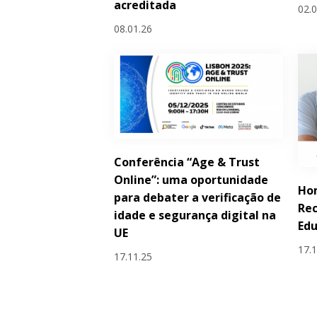
acreditada
02.
08.01.26
Conferência “Age & Trust
Online”: uma oportunidade
Ho
para debater a verificação de
Rec
idade e segurança digital na
Edu
UE
17.
17.11.25