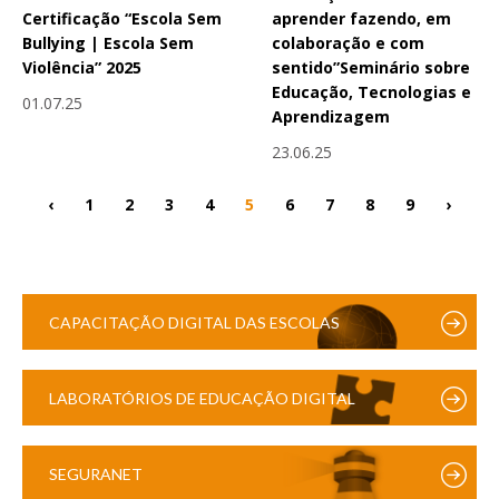
Certificação “Escola Sem
aprender fazendo, em
Bullying | Escola Sem
colaboração e com
Violência” 2025
sentido”Seminário sobre
Educação, Tecnologias e
01.07.25
Aprendizagem
23.06.25
‹
1
2
3
4
5
6
7
8
9
›
CAPACITAÇÃO DIGITAL DAS ESCOLAS
LABORATÓRIOS DE EDUCAÇÃO DIGITAL
SEGURANET