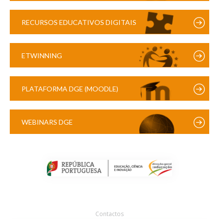
RECURSOS EDUCATIVOS DIGITAIS
ETWINNING
PLATAFORMA DGE (MOODLE)
WEBINARS DGE
Contactos