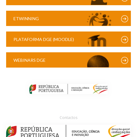
ETWINNING
PLATAFORMA DGE (MOODLE)
WEBINARS DGE
Contactos