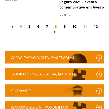
Segura 2025 – evento
comemorativo em Aveiro
22.01.25
‹
4
5
6
7
8
9
10
11
12
›
CAPACITAÇÃO DIGITAL DAS ESCOLAS
LABORATÓRIOS DE EDUCAÇÃO DIGITAL
SEGURANET
RECURSOS EDUCATIVOS DIGITAIS