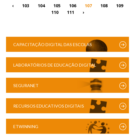
‹
103
104
105
106
107
108
109
110
111
›
CAPACITAÇÃO DIGITAL DAS ESCOLAS
LABORATÓRIOS DE EDUCAÇÃO DIGITAL
SEGURANET
RECURSOS EDUCATIVOS DIGITAIS
ETWINNING