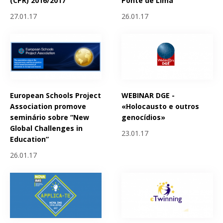
(CPR) 2016/2017
Ponte de Lima
27.01.17
26.01.17
European Schools Project
WEBINAR DGE -
Association promove
«Holocausto e outros
seminário sobre “New
genocídios»
Global Challenges in
23.01.17
Education”
26.01.17