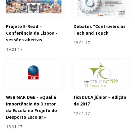
Projeto E-Read –
Debates "Controvérsias
Conferência de Lisboa -
Tech and Touch"
sessões abertas
19.01.17
19.01.17
WEBINAR DGE - «Qual a
ticEDUCA júnior – edição
importância do Diretor
de 2017
da Escola no Projeto do
12.01.17
Desporto Escolar»
16.01.17