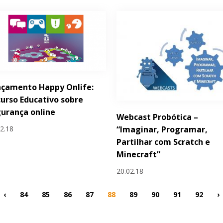
nçamento Happy Onlife:
urso Educativo sobre
urança online
Webcast Probótica –
02.18
“Imaginar, Programar,
Partilhar com Scratch e
Minecraft”
20.02.18
‹
84
85
86
87
88
89
90
91
92
›