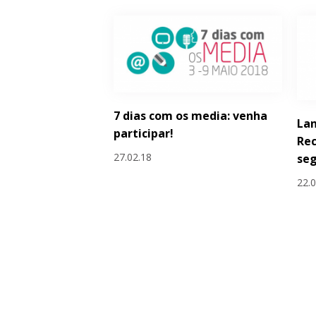
7 dias com os media: venha
La
participar!
Rec
27.02.18
seg
22.