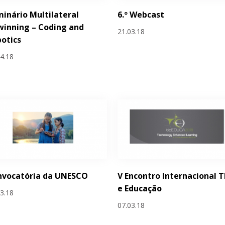
inário Multilateral
6.º Webcast
inning – Coding and
21.03.18
otics
04.18
nvocatória da UNESCO
V Encontro Internacional T
e Educação
03.18
07.03.18