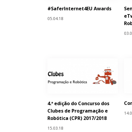
#SaferInternet4EU Awards
Sem
eTw
05.04.18
Rob
03.
Co
4.ª edição do Concurso dos
Clubes de Programação e
14.
Robótica (CPR) 2017/2018
15.03.18