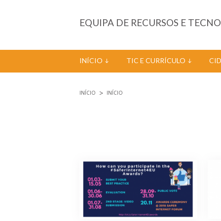
Passar para o conteúdo principal
EQUIPA DE RECURSOS E TECN
INÍCIO
TIC E CURRÍCULO
CI
INÍCIO
INÍCIO
Está aqui
Páginas