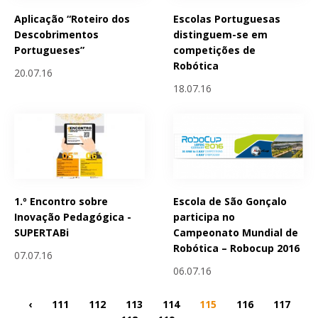
Aplicação “Roteiro dos
Escolas Portuguesas
Descobrimentos
distinguem-se em
Portugueses”
competições de
Robótica
20.07.16
18.07.16
1.º Encontro sobre
Escola de São Gonçalo
Inovação Pedagógica -
participa no
SUPERTABi
Campeonato Mundial de
Robótica – Robocup 2016
07.07.16
06.07.16
‹
111
112
113
114
115
116
117