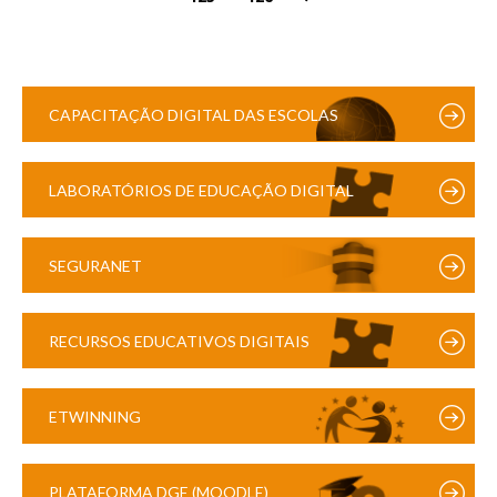
CAPACITAÇÃO DIGITAL DAS ESCOLAS
LABORATÓRIOS DE EDUCAÇÃO DIGITAL
SEGURANET
RECURSOS EDUCATIVOS DIGITAIS
ETWINNING
PLATAFORMA DGE (MOODLE)