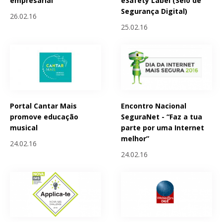
empresarial
eSafety Label (Selo de
Segurança Digital)
26.02.16
25.02.16
Portal Cantar Mais
Encontro Nacional
promove educação
SeguraNet - “Faz a tua
musical
parte por uma Internet
melhor”
24.02.16
24.02.16