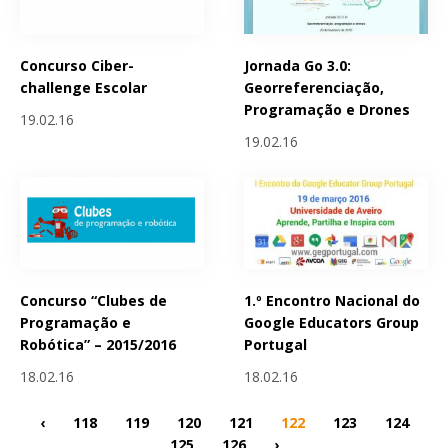
Concurso Ciber-
Jornada Go 3.0:
challenge Escolar
Georreferenciação,
Programação e Drones
19.02.16
19.02.16
Concurso “Clubes de
1.º Encontro Nacional do
Programação e
Google Educators Group
Robótica” – 2015/2016
Portugal
18.02.16
18.02.16
‹
118
119
120
121
122
123
124
125
126
›