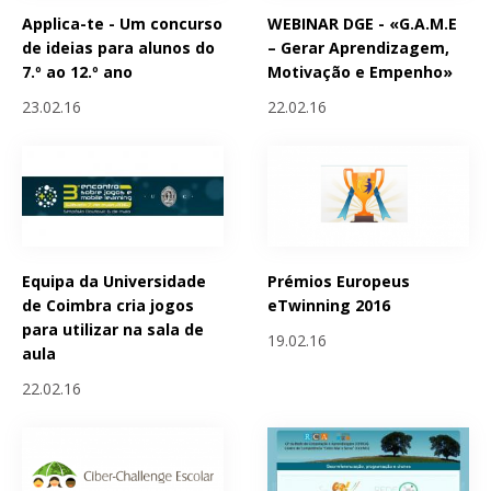
Applica-te - Um concurso
WEBINAR DGE - «G.A.M.E
de ideias para alunos do
– Gerar Aprendizagem,
7.º ao 12.º ano
Motivação e Empenho»
23.02.16
22.02.16
Equipa da Universidade
Prémios Europeus
de Coimbra cria jogos
eTwinning 2016
para utilizar na sala de
19.02.16
aula
22.02.16