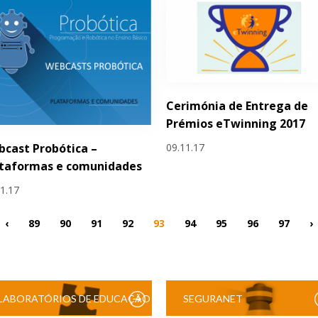
Cerimónia de Entrega de
Prémios eTwinning 2017
09.11.17
cast Probótica –
ataformas e comunidades
11.17
‹
89
90
91
92
93
94
95
96
97
›
LABORATÓRIOS DE EDUCAÇÃO
SEGURANET