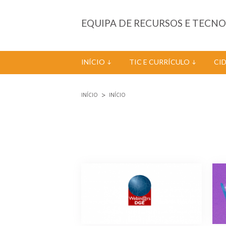
Passar para o conteúdo principal
EQUIPA DE RECURSOS E TECN
INÍCIO
TIC E CURRÍCULO
CI
INÍCIO
INÍCIO
Está aqui
Páginas