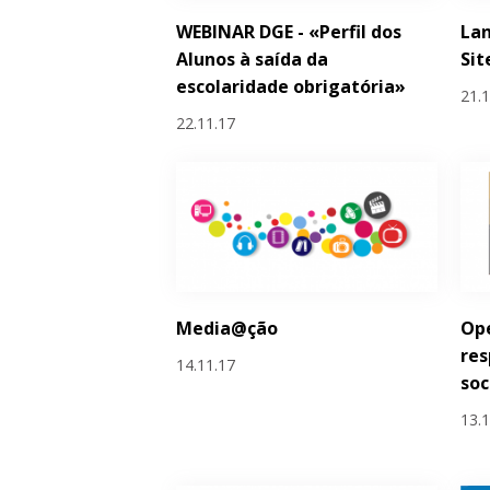
WEBINAR DGE - «Perfil dos
La
Alunos à saída da
Sit
escolaridade obrigatória»
21.
22.11.17
Media@ção
Ope
res
14.11.17
soc
13.