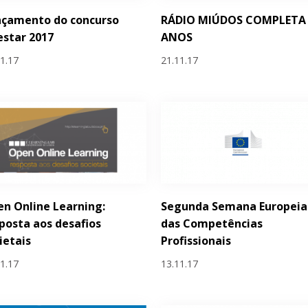
nçamento do concurso
RÁDIO MIÚDOS COMPLETA
estar 2017
ANOS
11.17
21.11.17
n Online Learning:
Segunda Semana Europeia
posta aos desafios
das Competências
ietais
Profissionais
11.17
13.11.17