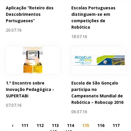
Aplicação “Roteiro dos
Escolas Portuguesas
Descobrimentos
distinguem-se em
Portugueses”
competições de
Robótica
20.07.16
18.07.16
1.º Encontro sobre
Escola de São Gonçalo
Inovação Pedagógica -
participa no
SUPERTABi
Campeonato Mundial de
Robótica – Robocup 2016
07.07.16
06.07.16
‹
111
112
113
114
115
116
117