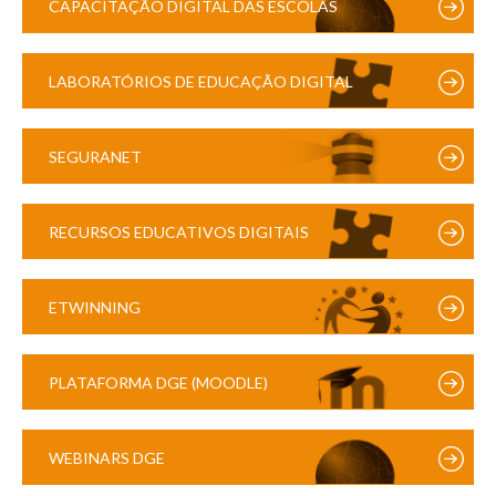
CAPACITAÇÃO DIGITAL DAS ESCOLAS
LABORATÓRIOS DE EDUCAÇÃO DIGITAL
SEGURANET
RECURSOS EDUCATIVOS DIGITAIS
ETWINNING
PLATAFORMA DGE (MOODLE)
WEBINARS DGE