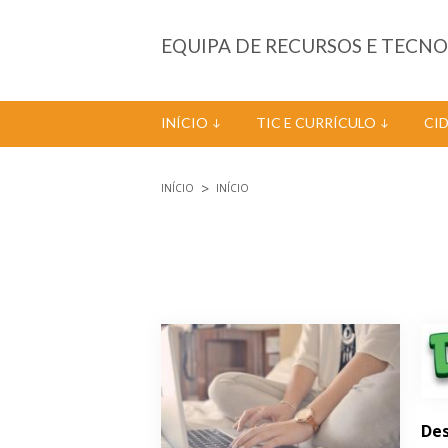
Passar para o conteúdo principal
EQUIPA DE RECURSOS E TECN
INÍCIO
TIC E CURRÍCULO
CI
INÍCIO
INÍCIO
Está aqui
Páginas
Des