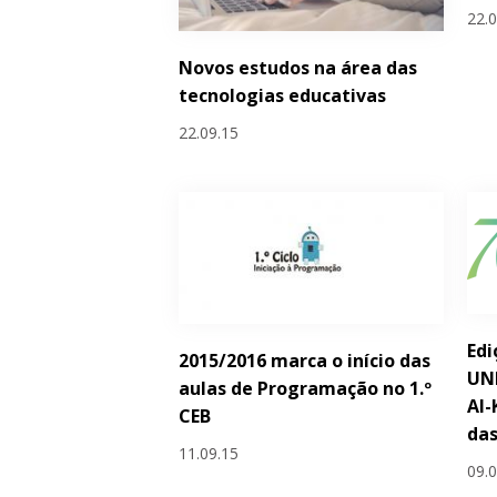
22.
Novos estudos na área das
tecnologias educativas
22.09.15
Edi
2015/2016 marca o início das
UN
aulas de Programação no 1.º
Al-
CEB
das
11.09.15
09.