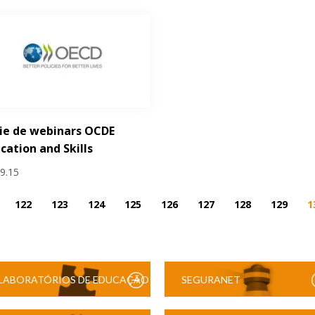
ie de webinars OCDE
cation and Skills
09.15
122
123
124
125
126
127
128
129
1
LABORATÓRIOS DE EDUCAÇÃO
SEGURANET
DIGITAL