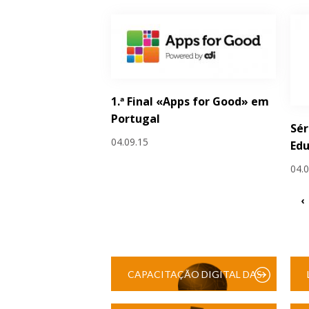
1.ª Final «Apps for Good» em
Portugal
Sér
04.09.15
Edu
04.
‹
CAPACITAÇÃO DIGITAL DAS
ESCOLAS