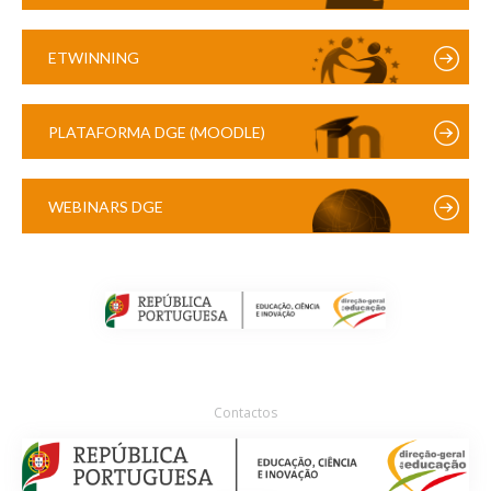
ETWINNING
PLATAFORMA DGE (MOODLE)
WEBINARS DGE
Contactos