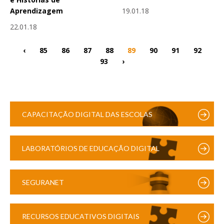
19.01.18
Aprendizagem
22.01.18
‹
85
86
87
88
89
90
91
92
93
›
CAPACITAÇÃO DIGITAL DAS ESCOLAS
LABORATÓRIOS DE EDUCAÇÃO DIGITAL
SEGURANET
RECURSOS EDUCATIVOS DIGITAIS