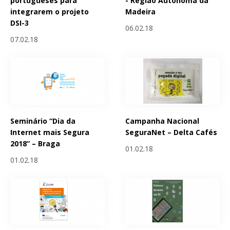
portugueses para
- Região Autónoma da
integrarem o projeto
Madeira
DSI-3
06.02.18
07.02.18
Seminário “Dia da
Campanha Nacional
Internet mais Segura
SeguraNet – Delta Cafés
2018” – Braga
01.02.18
01.02.18