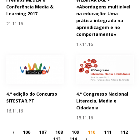
Conferência Media &
«Abordagens multinível
Learning 2017
na educação: Uma
prática integrada na
21.11.16
aprendizagem e no
comportamento»
17.11.16
4.ª edição do Concurso
4.º Congresso Nacional
SITESTAR.PT
Literacia, Media e
Cidadania
16.11.16
15.11.16
‹
106
107
108
109
110
111
112
113
114
›