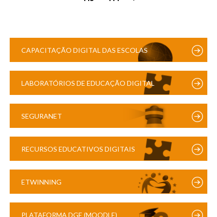
CAPACITAÇÃO DIGITAL DAS ESCOLAS
LABORATÓRIOS DE EDUCAÇÃO DIGITAL
SEGURANET
RECURSOS EDUCATIVOS DIGITAIS
ETWINNING
PLATAFORMA DGE (MOODLE)