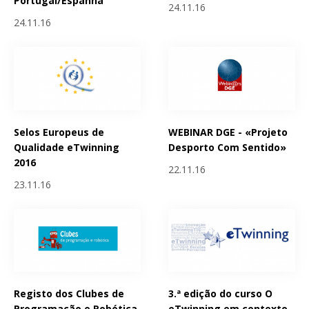
Portugal/Espanha
24.11.16
24.11.16
Selos Europeus de
WEBINAR DGE - «Projeto
Qualidade eTwinning
Desporto Com Sentido»
2016
22.11.16
23.11.16
Registo dos Clubes de
3.ª edição do curso O
Programação e Robótica
eTwinning em contexto