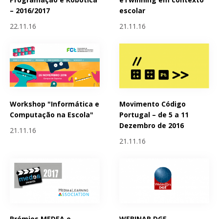
– 2016/2017
escolar
22.11.16
21.11.16
Workshop "Informática e
Movimento Código
Computação na Escola"
Portugal – de 5 a 11
Dezembro de 2016
21.11.16
21.11.16
Prémios MEDEA e
WEBINAR DGE -